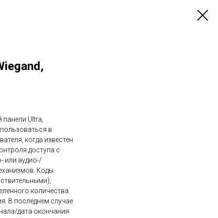
iegand,
панели Ultra,
спользоваться в
ателя, когда известен
онтроля доступа с
- или аудио-/
еханизмов. Коды
йствительными),
еленного количества
я. В последнем случае
ачала/дата окончания