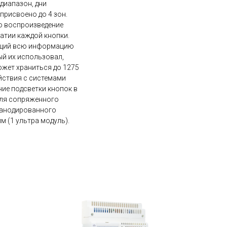
диапазон, дни
присвоено до 4 зон.
 воспроизведение
атии каждой кнопки.
ащий всю информацию
ый их использовал,
может храниться до 1275
йствия с системами
ие подсветки кнопок в
для сопряженного
з анодированного
 (1 ультра модуль).