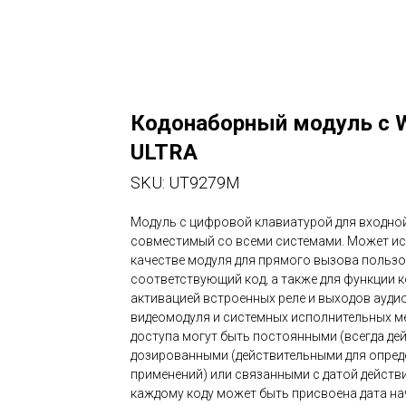
Кодонаборный модуль с W
ULTRA
SKU:
UT9279M
Модуль с цифровой клавиатурой для входной 
совместимый со всеми системами. Может и
качестве модуля для прямого вызова пользов
соответствующий код, а также для функции к
активацией встроенных реле и выходов аудио
видеомодуля и системных исполнительных м
доступа могут быть постоянными (всегда де
дозированными (действительными для опред
применений) или связанными с датой действи
каждому коду может быть присвоена дата н