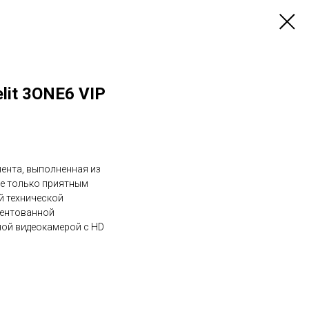
lit 3ONE6 VIP
нента, выполненная из
не только приятным
й технической
тентованной
ной видеокамерой с HD