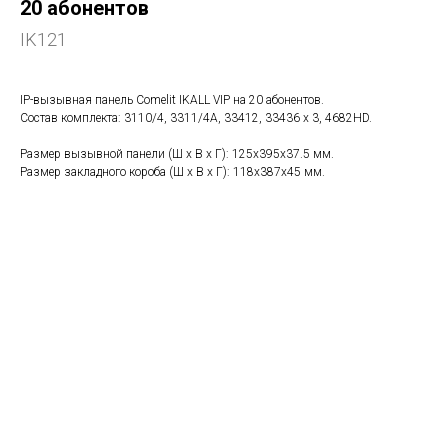
20 абонентов
IK121
IP-вызывная панель Comelit IKALL VIP на 20 абонентов.
Состав комплекта: 3110/4, 3311/4А, 33412, 33436 х 3, 4682НD.
Размер вызывной панели (Ш х В х Г): 125x395x37.5 мм.
Размер закладного короба (Ш х В х Г): 118x387x45 мм.